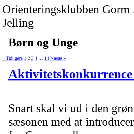
Orienteringsklubben Gorm 
Jelling
Børn og Unge
« Tidligere
1
2
3
4
…
14
Næste »
Aktivitetskonkurrenc
Snart skal vi ud i den grø
sæsonen med at introducer