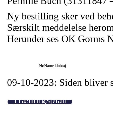
Pernille Buch (31311847 
Ny bestilling sker ved be
Særskilt meddelelse herom,
Herunder ses OK Gorms N
NoName klubtøj
09-10-2023: Siden bliver s
Træningsplan