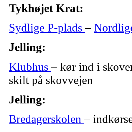
Tykhøjet Krat:
Sydlige P-plads
–
Nordlig
Jelling:
Klubhus
– kør ind i skove
skilt på skovvejen
Jelling:
Bredagerskolen
– indkørse