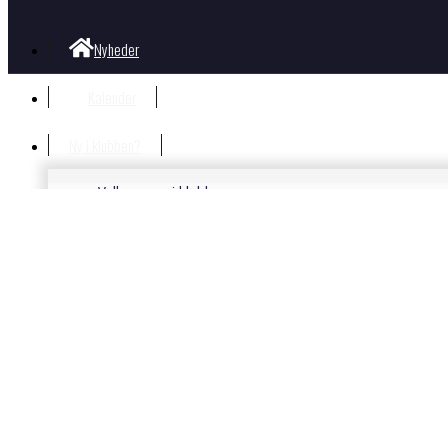
Nyheder
Kalender
Ny i klubben?
Velkommen i klubben
Information til nye og nysgerrige
Hvad koster det?
Bliv Medlem
Børn og unge
Nyheder Børn og Unge
Gorm Facebook væg
Børne- og ungdomstræning i OK Gorm
Unge
Trænere og Ungdomsudvalg