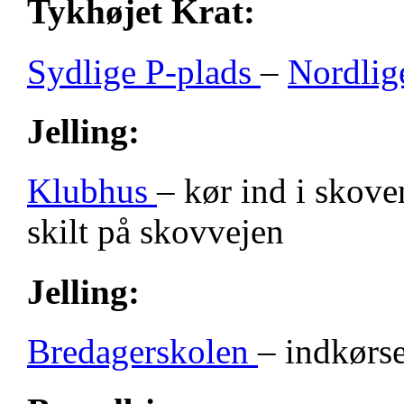
Tykhøjet Krat:
Sydlige P-plads
–
Nordlig
Jelling:
Klubhus
– kør ind i skove
skilt på skovvejen
Jelling:
Bredagerskolen
– indkørse