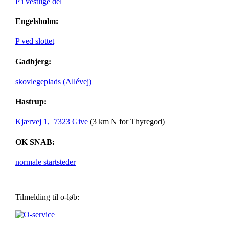
P i vestlige del
Engelsholm:
P ved slottet
Gadbjerg:
skovlegeplads (Allévej)
Hastrup:
Kjærvej 1, 7323 Give
(3 km N for Thyregod)
OK SNAB:
normale startsteder
Tilmelding til o-løb: