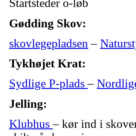
Startsteder o-løb
Gødding Skov:
skovlegepladsen
–
Naturst
Tykhøjet Krat:
Sydlige P-plads
–
Nordlig
Jelling:
Klubhus
– kør ind i skove