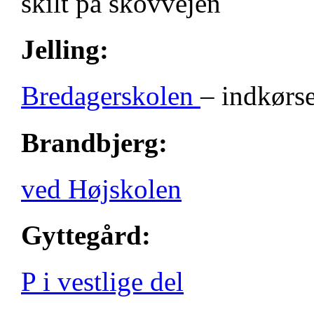
skilt på skovvejen
Jelling:
Bredagerskolen
– indkørse
Brandbjerg:
ved Højskolen
Gyttegård:
P i vestlige del