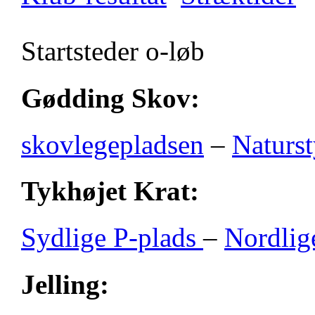
Startsteder o-løb
Gødding Skov:
skovlegepladsen
–
Naturst
Tykhøjet Krat:
Sydlige P-plads
–
Nordlig
Jelling: