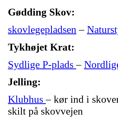
Gødding Skov:
skovlegepladsen
–
Naturst
Tykhøjet Krat:
Sydlige P-plads
–
Nordlig
Jelling:
Klubhus
– kør ind i skove
skilt på skovvejen