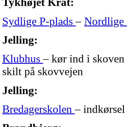
Tykhøjet Krat:
Sydlige P-plads
–
Nordlige 
Jelling:
Klubhus
– kør ind i skoven
skilt på skovvejen
Jelling:
Bredagerskolen
– indkørsel