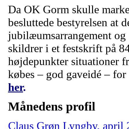
Da OK Gorm skulle marker
besluttede bestyrelsen at 
jubilæumsarrangement og
skildrer i et festskrift på 8
højdepunkter situationer f
købes – god gaveidé – for
her
.
Månedens profil
Claus Grøn Lyngby, april