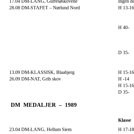
17.04 DM-LANG, Gurresøskovene
Ingen de
28.08 DM-STAFET – Nørlund Nord
H 13-16
H 40-
D 35-
13.09 DM-KLASSISK, Blaabjerg
H 15-16
26.09 DM-NAT, Grib skov
H -14
H 15-16
D 35-
DM MEDALJER – 1989
Klasse
23.04 DM-LANG, Hellum Siem
H 17-18