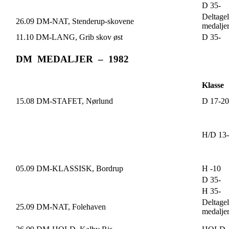
D 35-
Deltagel
26.09 DM-NAT, Stenderup-skovene
medalje
11.10 DM-LANG, Grib skov øst
D 35-
DM MEDALJER – 1982
Klasse
15.08 DM-STAFET, Nørlund
D 17-20
H/D 13
05.09 DM-KLASSISK, Bordrup
H -10
D 35-
H 35-
Deltagel
25.09 DM-NAT, Folehaven
medalje