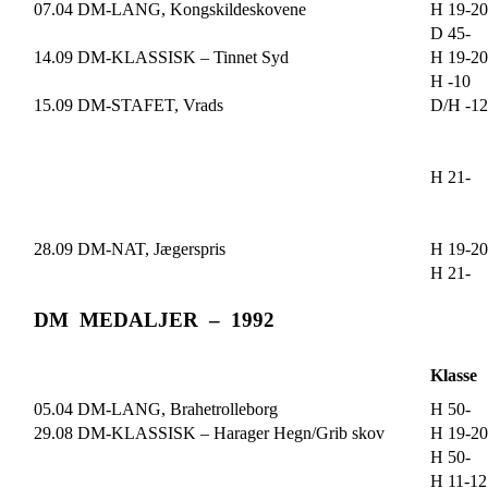
07.04 DM-LANG, Kongskildeskovene
H 19-20
D 45-
14.09 DM-KLASSISK – Tinnet Syd
H 19-20
H -10
15.09 DM-STAFET, Vrads
D/H -12
H 21-
28.09 DM-NAT, Jægerspris
H 19-20
H 21-
DM MEDALJER – 1992
Klasse
05.04 DM-LANG, Brahetrolleborg
H 50-
29.08 DM-KLASSISK – Harager Hegn/Grib skov
H 19-20
H 50-
H 11-12