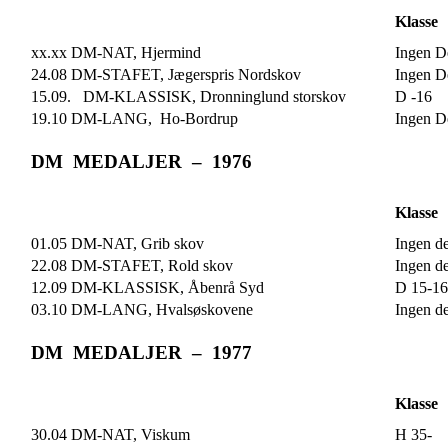
Klasse
xx.xx DM-NAT, Hjermind
Ingen De
24.08 DM-STAFET, Jægerspris Nordskov
Ingen De
15.09. DM-KLASSISK, Dronninglund storskov
D -16
19.10 DM-LANG, Ho-Bordrup
Ingen De
DM MEDALJER – 1976
Klasse
01.05 DM-NAT, Grib skov
Ingen de
22.08 DM-STAFET, Rold skov
Ingen de
12.09 DM-KLASSISK, Åbenrå Syd
D 15-16
03.10 DM-LANG, Hvalsøskovene
Ingen de
DM MEDALJER – 1977
Klasse
30.04 DM-NAT, Viskum
H 35-