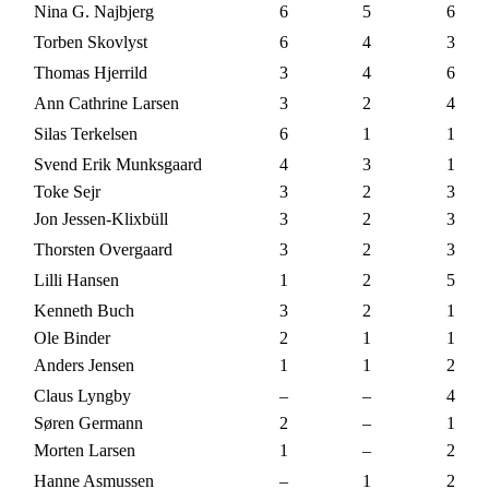
Nina G. Najbjerg
6
5
6
Torben Skovlyst
6
4
3
Thomas Hjerrild
3
4
6
Ann Cathrine Larsen
3
2
4
Silas Terkelsen
6
1
1
Svend Erik Munksgaard
4
3
1
Toke Sejr
3
2
3
Jon Jessen-Klixbüll
3
2
3
Thorsten Overgaard
3
2
3
Lilli Hansen
1
2
5
Kenneth Buch
3
2
1
Ole Binder
2
1
1
Anders Jensen
1
1
2
Claus Lyngby
–
–
4
Søren Germann
2
–
1
Morten Larsen
1
–
2
Hanne Asmussen
–
1
2