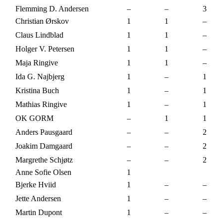
Flemming D. Andersen
–
–
3
Christian Ørskov
1
1
–
Claus Lindblad
1
1
–
Holger V. Petersen
1
1
–
Maja Ringive
1
1
–
Ida G. Najbjerg
1
–
1
Kristina Buch
1
–
1
Mathias Ringive
1
–
1
OK GORM
–
1
1
Anders Pausgaard
–
–
2
Joakim Damgaard
–
–
2
Margrethe Schjøtz
–
–
2
Anne Sofie Olsen
1
Bjerke Hviid
1
–
–
Jette Andersen
1
–
–
Martin Dupont
1
–
–