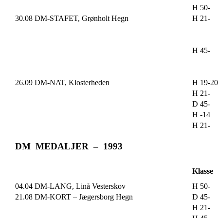
H 50-
30.08 DM-STAFET, Grønholt Hegn
H 21-
H 45-
26.09 DM-NAT, Klosterheden
H 19-20
H 21-
D 45-
H -14
H 21-
DM MEDALJER – 1993
Klasse
04.04 DM-LANG, Linå Vesterskov
H 50-
21.08 DM-KORT – Jægersborg Hegn
D 45-
H 21-