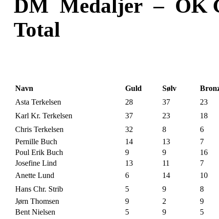
DM Medaljer – OK 
Total
Navn
Guld
Sølv
Bron
Asta Terkelsen
28
37
23
Karl Kr. Terkelsen
37
23
18
Chris Terkelsen
32
8
6
Pernille Buch
14
13
7
Poul Erik Buch
9
9
16
Josefine Lind
13
11
7
Anette Lund
6
14
10
Hans Chr. Strib
5
9
8
Jørn Thomsen
9
2
9
Bent Nielsen
5
9
5