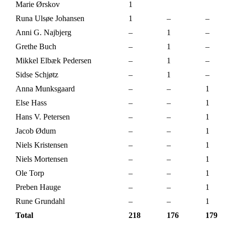
Marie Ørskov
1
Runa Ulsøe Johansen
1
–
–
Anni G. Najbjerg
–
1
–
Grethe Buch
–
1
–
Mikkel Elbæk Pedersen
–
1
–
Sidse Schjøtz
–
1
–
Anna Munksgaard
–
–
1
Else Hass
–
–
1
Hans V. Petersen
–
–
1
Jacob Ødum
–
–
1
Niels Kristensen
–
–
1
Niels Mortensen
–
–
1
Ole Torp
–
–
1
Preben Hauge
–
–
1
Rune Grundahl
–
–
1
Total
218
176
179