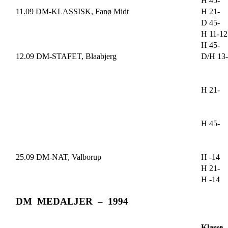
H 45-
11.09 DM-KLASSISK, Fanø Midt
H 21-
D 45-
H 11-12
H 45-
12.09 DM-STAFET, Blaabjerg
D/H 13
H 21-
H 45-
25.09 DM-NAT, Valborup
H -14
H 21-
H -14
DM MEDALJER – 1994
Klasse