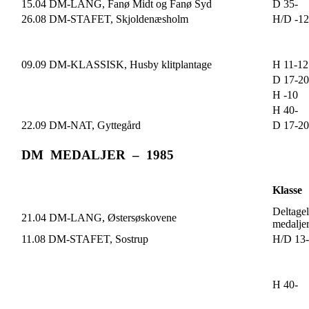
15.04 DM-LANG, Fanø Midt og Fanø Syd
D 35-
26.08 DM-STAFET, Skjoldenæsholm
H/D -12
09.09 DM-KLASSISK, Husby klitplantage
H 11-12
D 17-20
H -10
H 40-
22.09 DM-NAT, Gyttegård
D 17-20
DM MEDALJER – 1985
Klasse
Deltagel
21.04 DM-LANG, Østersøskovene
medalje
11.08 DM-STAFET, Sostrup
H/D 13
H 40-