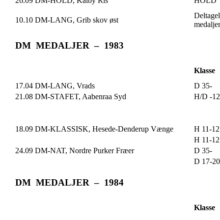
26.09 DM-HOLD, Kalby Ris
HOLD
Deltagel
10.10 DM-LANG, Grib skov øst
medalje
DM MEDALJER – 1983
Klasse
17.04 DM-LANG, Vrads
D 35-
21.08 DM-STAFET, Aabenraa Syd
H/D -12
18.09 DM-KLASSISK, Hesede-Denderup Vænge
H 11-12
H 11-12
24.09 DM-NAT, Nordre Purker Fræer
D 35-
D 17-20
DM MEDALJER – 1984
Klasse