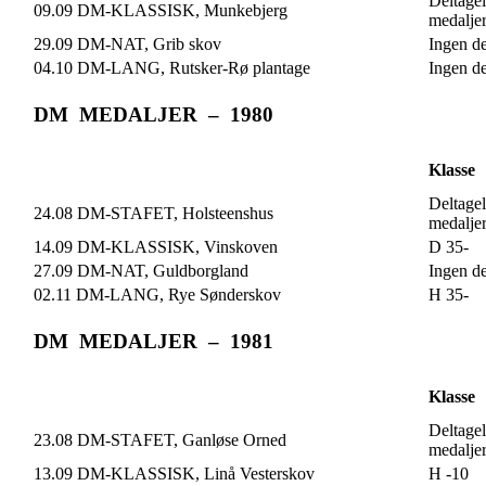
Deltagel
09.09 DM-KLASSISK, Munkebjerg
medalje
29.09 DM-NAT, Grib skov
Ingen de
04.10 DM-LANG, Rutsker-Rø plantage
Ingen de
DM MEDALJER – 1980
Klasse
Deltagel
24.08 DM-STAFET, Holsteenshus
medalje
14.09 DM-KLASSISK, Vinskoven
D 35-
27.09 DM-NAT, Guldborgland
Ingen de
02.11 DM-LANG, Rye Sønderskov
H 35-
DM MEDALJER – 1981
Klasse
Deltagel
23.08 DM-STAFET, Ganløse Orned
medalje
13.09 DM-KLASSISK, Linå Vesterskov
H -10