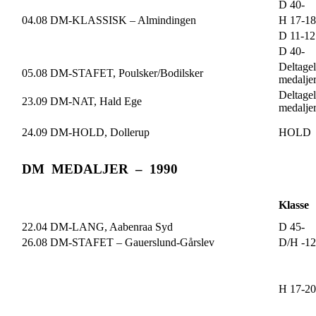
D 40-
04.08 DM-KLASSISK – Almindingen
H 17-18
D 11-12
D 40-
Deltagel
05.08 DM-STAFET, Poulsker/Bodilsker
medalje
Deltagel
23.09 DM-NAT, Hald Ege
medalje
24.09 DM-HOLD, Dollerup
HOLD
DM MEDALJER – 1990
Klasse
22.04 DM-LANG, Aabenraa Syd
D 45-
26.08 DM-STAFET – Gauerslund-Gårslev
D/H -12
H 17-20