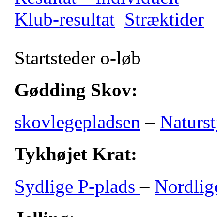
Klub-resultat
Stræktider
Startsteder o-løb
Gødding Skov:
skovlegepladsen
–
Naturst
Tykhøjet Krat:
Sydlige P-plads
–
Nordlig