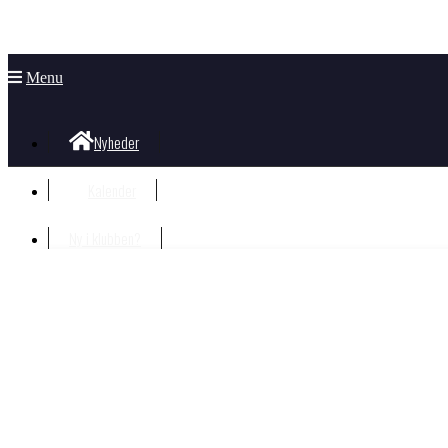
Menu
Nyheder
Kalender
Ny i klubben?
Velkommen i klubben
Information til nye og nysgerrige
Hvad koster det?
Bliv Medlem
Børn og unge