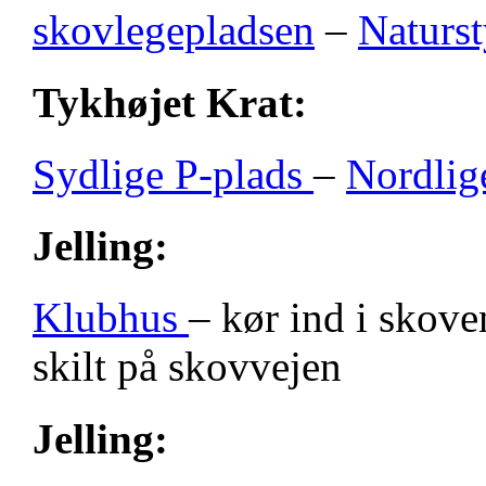
skovlegepladsen
–
Naturst
Tykhøjet Krat:
Sydlige P-plads
–
Nordlig
Jelling:
Klubhus
– kør ind i skove
skilt på skovvejen
Jelling: