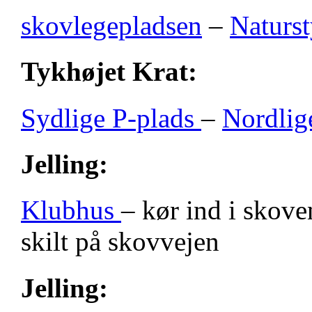
skovlegepladsen
–
Naturst
Tykhøjet Krat:
Sydlige P-plads
–
Nordlig
Jelling:
Klubhus
– kør ind i skove
skilt på skovvejen
Jelling: