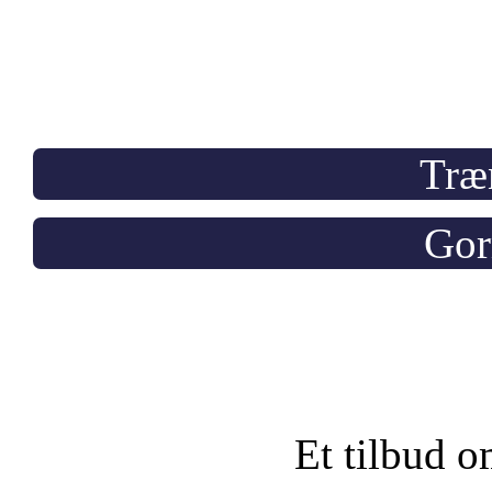
Træ
Gor
Et tilbud o