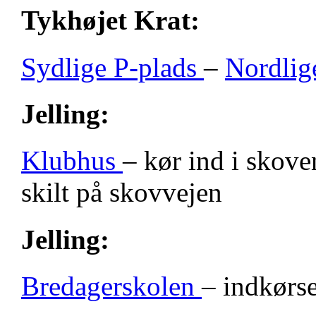
Tykhøjet Krat:
Sydlige P-plads
–
Nordlig
Jelling:
Klubhus
– kør ind i skove
skilt på skovvejen
Jelling:
Bredagerskolen
– indkørse