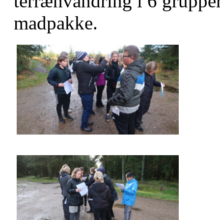
terrænvandring i 6 grupper
madpakke.