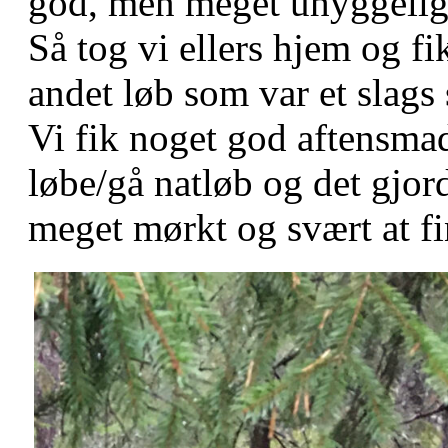
god, men meget uhyggelig 
Så tog vi ellers hjem og fi
andet løb som var et slags 
Vi fik noget god aftensmad 
løbe/gå natløb og det gjord
meget mørkt og svært at fi