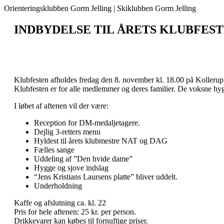
Orienteringsklubben Gorm Jelling | Skiklubben Gorm Jelling
INDBYDELSE TIL ÅRETS KLUBFEST
Klubfesten afholdes fredag den 8. november kl. 18.00 på Kolleru
Klubfesten er for alle medlemmer og deres familier. De voksne hyg
I løbet af aftenen vil der være:
Reception for DM-medaljetagere.
Dejlig 3-retters menu
Hyldest til årets klubmestre NAT og DAG
Fælles sange
Uddeling af ”Den hvide dame”
Hygge og sjove indslag
“Jens Kristians Laursens platte” bliver uddelt.
Underholdning
Kaffe og afslutning ca. kl. 22
Pris for hele aftenen: 25 kr. per person.
Drikkevarer kan købes til fornuftige priser.