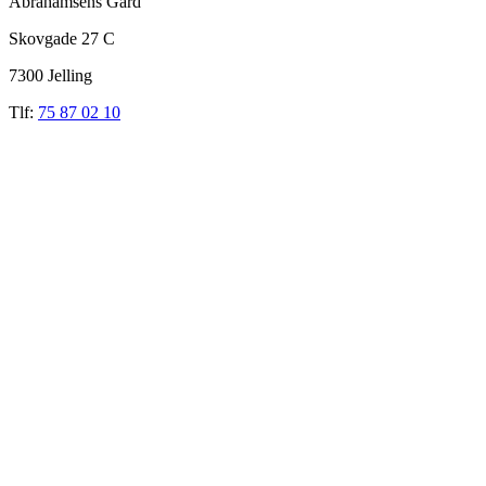
Abrahamsens Gård
Skovgade 27 C
7300 Jelling
Tlf:
75 87 02 10