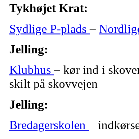
Tykhøjet Krat:
Sydlige P-plads
–
Nordlig
Jelling:
Klubhus
– kør ind i skove
skilt på skovvejen
Jelling:
Bredagerskolen
– indkørse