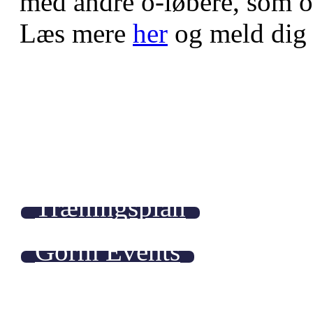
med andre o-løbere, som ogs
Læs mere
her
og meld dig 
Træningsplan
Gorm Events