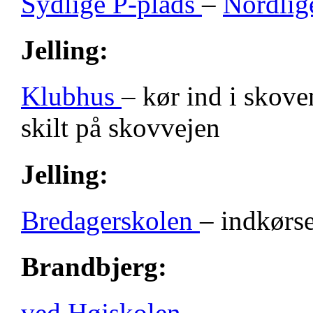
Sydlige P-plads
–
Nordlig
Jelling:
Klubhus
– kør ind i skove
skilt på skovvejen
Jelling:
Bredagerskolen
– indkørse
Brandbjerg:
ved Højskolen