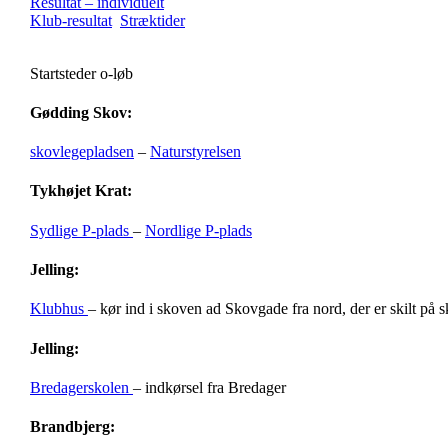
Resultat – individuelt
Klub-resultat
Stræktider
Startsteder o-løb
Gødding Skov:
skovlegepladsen
–
Naturstyrelsen
Tykhøjet Krat:
Sydlige P-plads
–
Nordlige P-plads
Jelling:
Klubhus
– kør ind i skoven ad Skovgade fra nord, der er skilt på 
Jelling:
Bredagerskolen
– indkørsel fra Bredager
Brandbjerg: