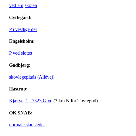
ved Højskolen
Gyttegård:
P i vestlige del
Engelsholm:
P ved slottet
Gadbjerg:
skovlegeplads (Allévej)
Hastrup:
Kjærvej 1, 7323 Give
(3 km N for Thyregod)
OK SNAB:
normale startsteder