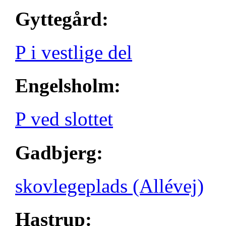
Gyttegård:
P i vestlige del
Engelsholm:
P ved slottet
Gadbjerg:
skovlegeplads (Allévej)
Hastrup: