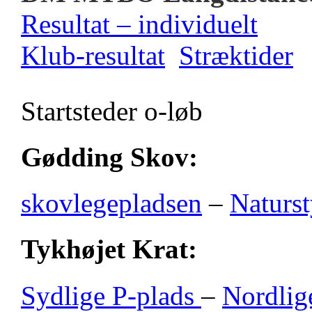
Resultat – individuelt
Klub-resultat
Stræktider
Startsteder o-løb
Gødding Skov:
skovlegepladsen
–
Naturst
Tykhøjet Krat:
Sydlige P-plads
–
Nordlig