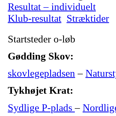
Resultat – individuelt
Klub-resultat
Stræktider
Startsteder o-løb
Gødding Skov:
skovlegepladsen
–
Naturst
Tykhøjet Krat:
Sydlige P-plads
–
Nordlig