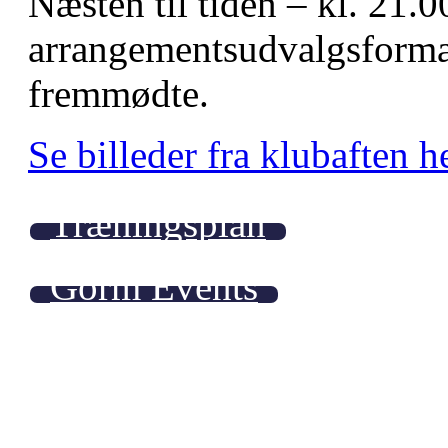
Næsten til tiden – kl. 21.0
arrangementsudvalgsform
fremmødte.
Se billeder fra klubaften h
Træningsplan
Gorm Events