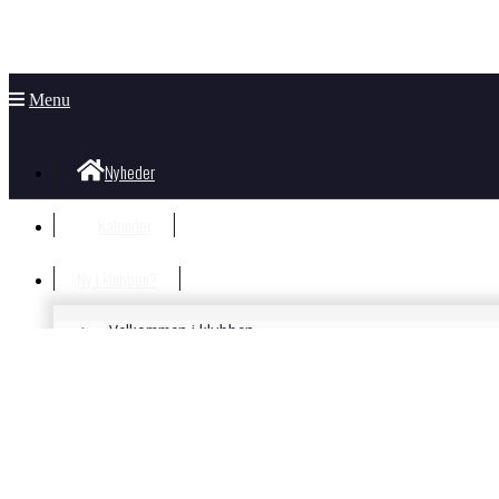
Menu
Nyheder
Kalender
Ny i klubben?
Velkommen i klubben
Information til nye og nysgerrige
Hvad koster det?
Bliv Medlem
Børn og unge