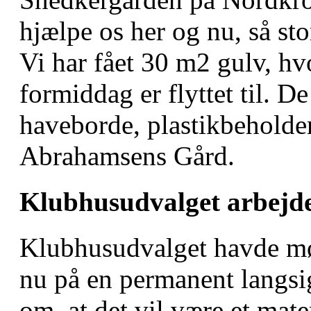
hjælpe os her og nu, så stor
Vi har fået 30 m2 gulv, hvo
formiddag er flyttet til. De
haveborde, plastikbeholder
Abrahamsens Gård.
Klubhusudvalget arbejder
Klubhusudvalget havde mø
nu på en permanent langsigt
om, at det vil være et ma