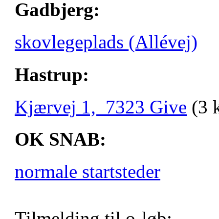
Gadbjerg:
skovlegeplads (Allévej)
Hastrup:
Kjærvej 1, 7323 Give
(3 
OK SNAB:
normale startsteder
Tilmelding til o-løb: