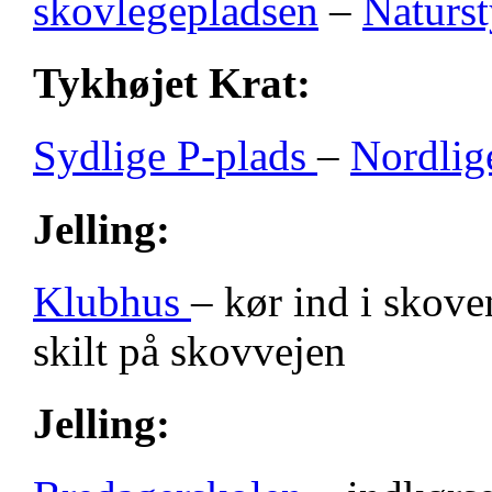
skovlegepladsen
–
Naturst
Tykhøjet Krat:
Sydlige P-plads
–
Nordlig
Jelling:
Klubhus
– kør ind i skove
skilt på skovvejen
Jelling: