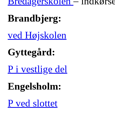
Bredagerskolen
– indkørse
Brandbjerg:
ved Højskolen
Gyttegård:
P i vestlige del
Engelsholm:
P ved slottet