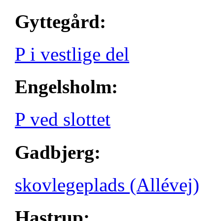
Gyttegård:
P i vestlige del
Engelsholm:
P ved slottet
Gadbjerg:
skovlegeplads (Allévej)
Hastrup: