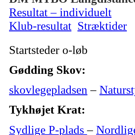
Resultat – individuelt
Klub-resultat
Stræktider
Startsteder o-løb
Gødding Skov:
skovlegepladsen
–
Naturst
Tykhøjet Krat:
Sydlige P-plads
–
Nordlig