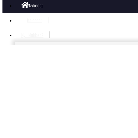
Nyheder
Kalender
Ny i klubben?
Velkommen i klubben
Information til nye og nysgerrige
Hvad koster det?
Bliv Medlem
Børn og unge
Nyheder Børn og Unge
Gorm Facebook væg
Børne- og ungdomstræning i OK Gorm
Unge
Trænere og Ungdomsudvalg
Ungdomsudvalgets Opgaver
Træningsplan