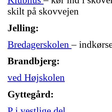
skilt på skovvejen
Jelling:
Bredagerskolen
– indkørse
Brandbjerg:
ved Højskolen
Gyttegård:
P i vestlige del