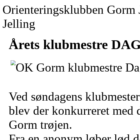
Orienteringsklubben Gorm 
Jelling
Årets klubmestre DAG
Ved søndagens klubmestersk
blev der konkurreret med d
Gorm trøjen.
Fra en anonym løber lød de