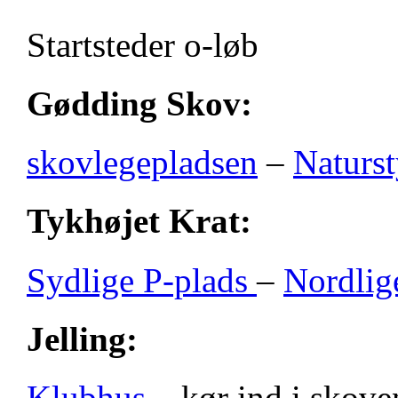
Startsteder o-løb
Gødding Skov:
skovlegepladsen
–
Naturst
Tykhøjet Krat:
Sydlige P-plads
–
Nordlig
Jelling:
Klubhus
– kør ind i skove