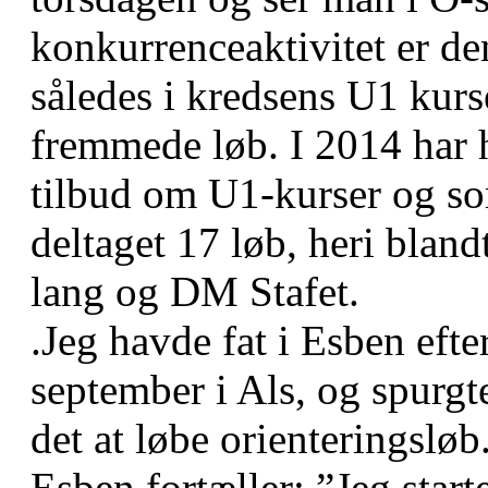
konkurrenceaktivitet er de
således i kredsens U1 kur
fremmede løb. I 2014 har 
tilbud om U1-kurser og so
deltaget 17 løb, heri bla
lang og DM Stafet.
.Jeg havde fat i Esben eft
september i Als, og spurgt
det at løbe orienteringsløb
Esben fortæller: ”Jeg star