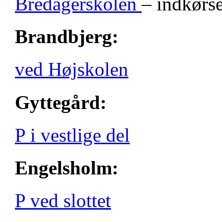
Bredagerskolen
– indkørse
Brandbjerg:
ved Højskolen
Gyttegård:
P i vestlige del
Engelsholm:
P ved slottet