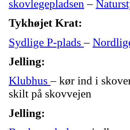
skovlegepladsen
–
Naturst
Tykhøjet Krat:
Sydlige P-plads
–
Nordlig
Jelling:
Klubhus
– kør ind i skove
skilt på skovvejen
Jelling: