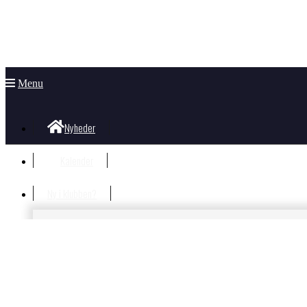
Menu
Nyheder
Kalender
Ny i klubben?
Velkommen i klubben
Information til nye og nysgerrige
Hvad koster det?
Bliv Medlem