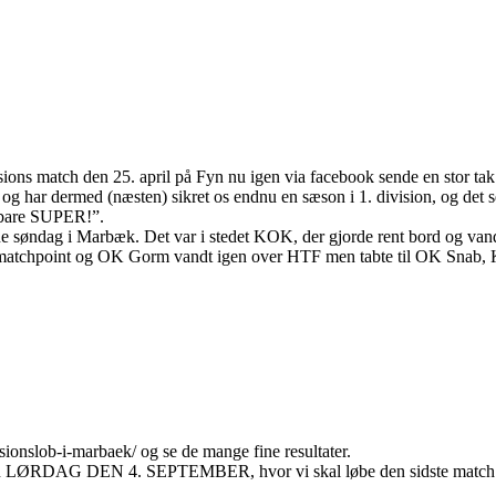
isions match den 25. april på Fyn nu igen via facebook sende en stor tak
g har dermed (næsten) sikret os endnu en sæson i 1. division, og det s
r bare SUPER!”.
ne søndag i Marbæk. Det var i stedet KOK, der gjorde rent bord og vand
4 matchpoint og OK Gorm vandt igen over HTF men tabte til OK Snab,
onslob-i-marbaek/ og se de mange fine resultater.
nderen LØRDAG DEN 4. SEPTEMBER, hvor vi skal løbe den sidste match 