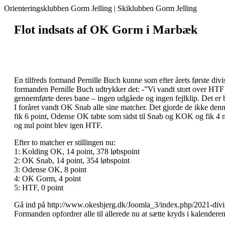
Orienteringsklubben Gorm Jelling | Skiklubben Gorm Jelling
Flot indsats af OK Gorm i Marbæk
En tilfreds formand Pernille Buch kunne som efter årets første div
formanden Pernille Buch udtrykker det: -”Vi vandt stort over HTF o
gennemførte deres bane – ingen udgåede og ingen fejlklip. Det e
I foråret vandt OK Snab alle sine matcher. Det gjorde de ikke den
fik 6 point, Odense OK tabte som sidst til Snab og KOK og fik 
og nul point blev igen HTF.
Efter to matcher er stillingen nu:
1: Kolding OK, 14 point, 378 løbspoint
2: OK Snab, 14 point, 354 løbspoint
3: Odense OK, 8 point
4: OK Gorm, 4 point
5: HTF, 0 point
Gå ind på http://www.okesbjerg.dk/Joomla_3/index.php/2021-divisi
Formanden opfordrer alle til allerede nu at sætte kryds i kale