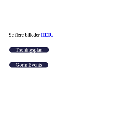
Se flere billeder
HER.
Træningsplan
Gorm Events