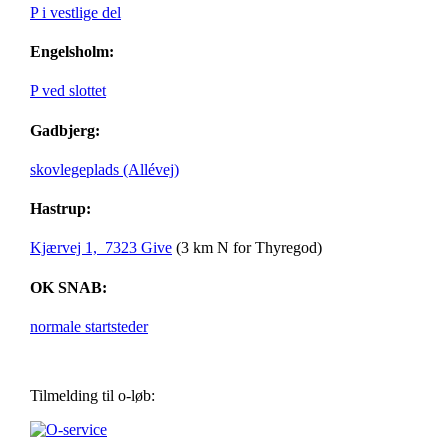
P i vestlige del
Engelsholm:
P ved slottet
Gadbjerg:
skovlegeplads (Allévej)
Hastrup:
Kjærvej 1, 7323 Give
(3 km N for Thyregod)
OK SNAB:
normale startsteder
Tilmelding til o-løb: