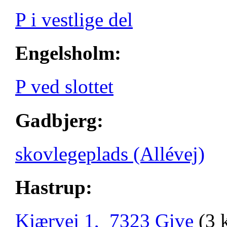
P i vestlige del
Engelsholm:
P ved slottet
Gadbjerg:
skovlegeplads (Allévej)
Hastrup:
Kjærvej 1, 7323 Give
(3 