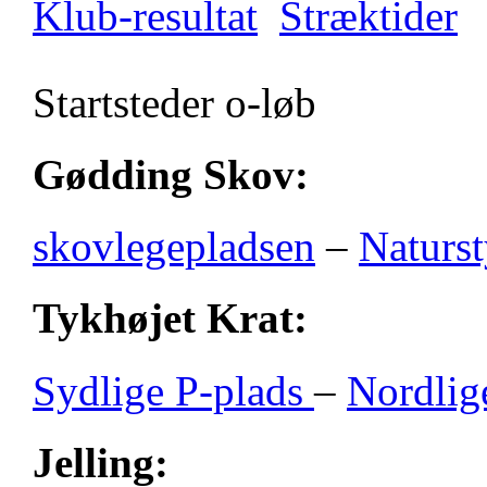
Klub-resultat
Stræktider
Startsteder o-løb
Gødding Skov:
skovlegepladsen
–
Naturst
Tykhøjet Krat:
Sydlige P-plads
–
Nordlig
Jelling: