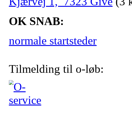
Kjærvej 1, 7323 Give
(3 
OK SNAB:
normale startsteder
Tilmelding til o-løb: