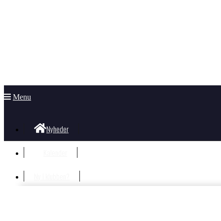
Menu
Nyheder
Kalender
Ny i klubben?
Velkommen i klubben
Information til nye og nysgerrige
Hvad koster det?