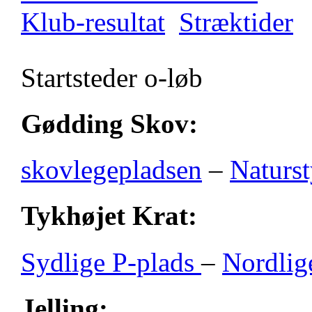
Klub-resultat
Stræktider
Startsteder o-løb
Gødding Skov:
skovlegepladsen
–
Naturst
Tykhøjet Krat:
Sydlige P-plads
–
Nordlig
Jelling: