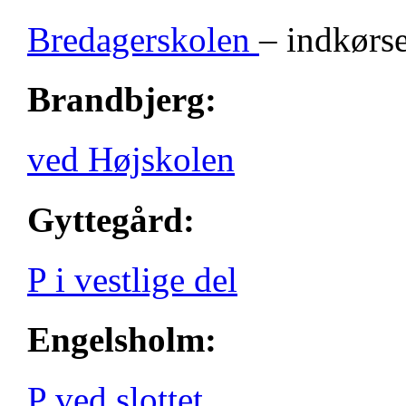
Bredagerskolen
– indkørse
Brandbjerg:
ved Højskolen
Gyttegård:
P i vestlige del
Engelsholm:
P ved slottet