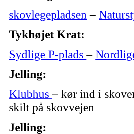
skovlegepladsen
–
Naturst
Tykhøjet Krat:
Sydlige P-plads
–
Nordlig
Jelling:
Klubhus
– kør ind i skove
skilt på skovvejen
Jelling: