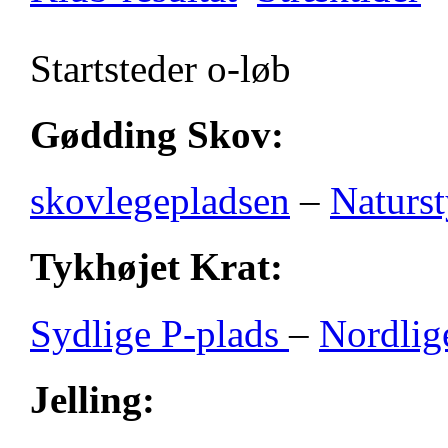
Startsteder o-løb
Gødding Skov:
skovlegepladsen
–
Naturst
Tykhøjet Krat:
Sydlige P-plads
–
Nordlig
Jelling: