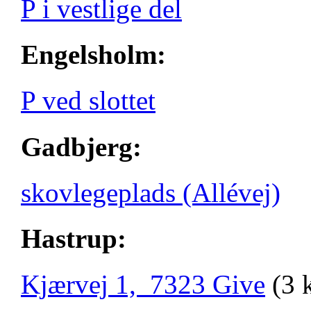
P i vestlige del
Engelsholm:
P ved slottet
Gadbjerg:
skovlegeplads (Allévej)
Hastrup:
Kjærvej 1, 7323 Give
(3 