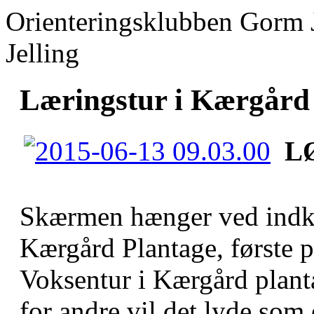
Orienteringsklubben Gorm 
Jelling
Læringstur i Kærgård 
L
Skærmen hænger ved indkø
Kærgård Plantage, første p
Voksentur i Kærgård plant
for andre vil det lyde som 