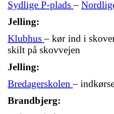
Sydlige P-plads
–
Nordlig
Jelling:
Klubhus
– kør ind i skove
skilt på skovvejen
Jelling:
Bredagerskolen
– indkørse
Brandbjerg: