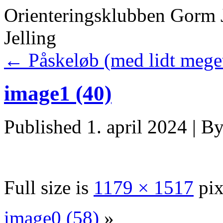
Orienteringsklubben Gorm 
Jelling
←
Påskeløb (med lidt mege
image1 (40)
Published
1. april 2024
|
B
Full size is
1179 × 1517
pix
image0 (58)
»