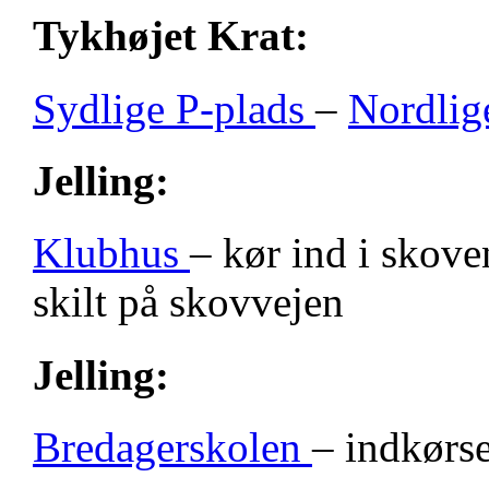
Tykhøjet Krat:
Sydlige P-plads
–
Nordlig
Jelling:
Klubhus
– kør ind i skove
skilt på skovvejen
Jelling:
Bredagerskolen
– indkørse