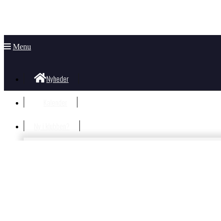
Menu
Nyheder
Kalender
Ny i klubben?
Velkommen i klubben
Information til nye og nysgerrige
Hvad koster det?
Bliv Medlem
Børn og unge