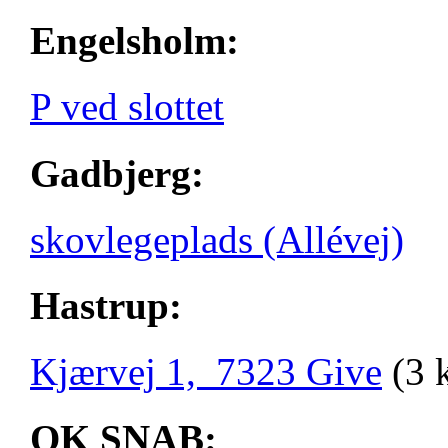
Engelsholm:
P ved slottet
Gadbjerg:
skovlegeplads (Allévej)
Hastrup:
Kjærvej 1, 7323 Give
(3 
OK SNAB: