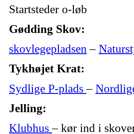
Startsteder o-løb
Gødding Skov:
skovlegepladsen
–
Naturst
Tykhøjet Krat:
Sydlige P-plads
–
Nordlig
Jelling:
Klubhus
– kør ind i skove