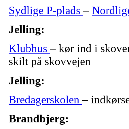
Sydlige P-plads
–
Nordlig
Jelling:
Klubhus
– kør ind i skove
skilt på skovvejen
Jelling:
Bredagerskolen
– indkørse
Brandbjerg: