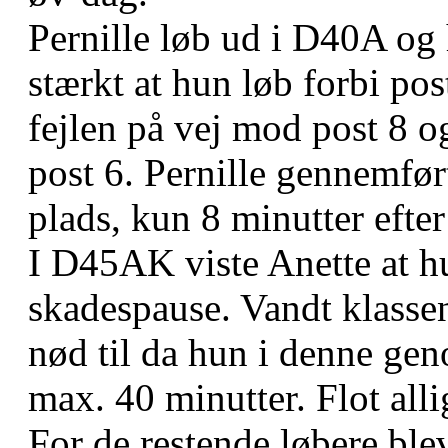
Pernille løb ud i D40A og 
stærkt at hun løb forbi po
fejlen på vej mod post 8 og
post 6. Pernille gennemførte
plads, kun 8 minutter efter
I D45AK viste Anette at hu
skadespause. Vandt klassen
nød til da hun i denne ge
max. 40 minutter. Flot alli
For de restende løbere blev