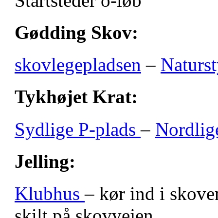
Startsteder o-løb
Gødding Skov:
skovlegepladsen
–
Naturst
Tykhøjet Krat:
Sydlige P-plads
–
Nordlig
Jelling:
Klubhus
– kør ind i skove
skilt på skovvejen