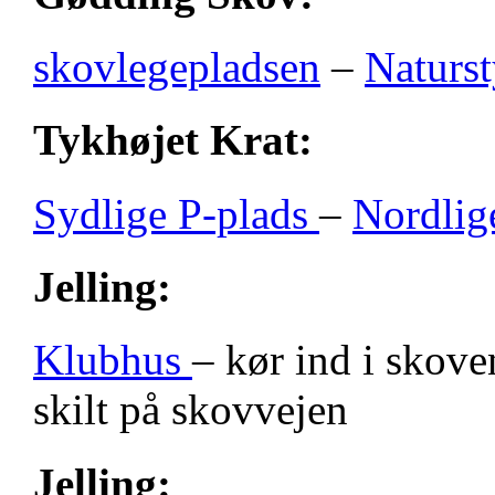
skovlegepladsen
–
Naturst
Tykhøjet Krat:
Sydlige P-plads
–
Nordlig
Jelling:
Klubhus
– kør ind i skove
skilt på skovvejen
Jelling: