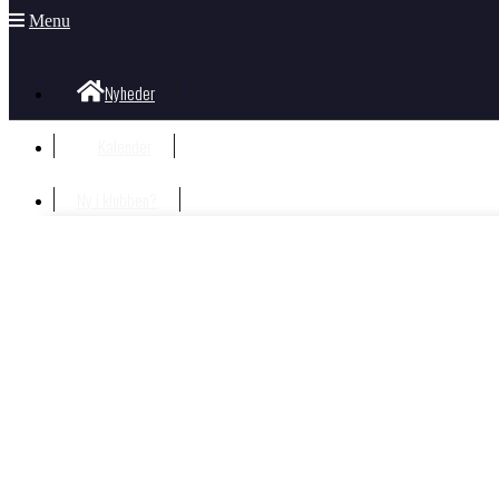
Menu
Nyheder
Kalender
Ny i klubben?
Velkommen i klubben
Information til nye og nysgerrige
Hvad koster det?
Bliv Medlem
Børn og unge
Nyheder Børn og Unge
Gorm Facebook væg
Børne- og ungdomstræning i OK Gorm