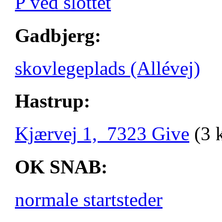
P ved slottet
Gadbjerg:
skovlegeplads (Allévej)
Hastrup:
Kjærvej 1, 7323 Give
(3 
OK SNAB:
normale startsteder