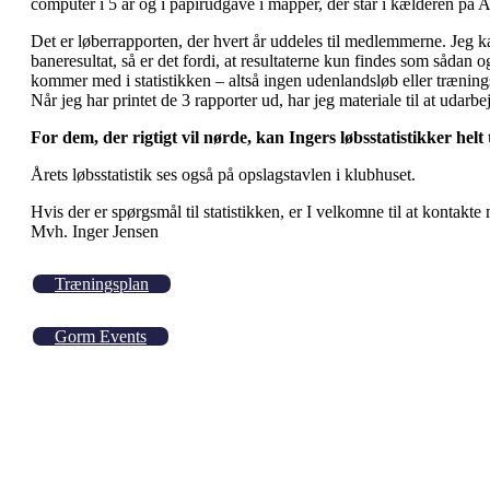
computer i 5 år og i papirudgave i mapper, der står i kælderen på
Det er løberrapporten, der hvert år uddeles til medlemmerne. Jeg ka
baneresultat, så er det fordi, at resultaterne kun findes som sådan o
kommer med i statistikken – altså ingen udenlandsløb eller træning
Når jeg har printet de 3 rapporter ud, har jeg materiale til at udarbej
For dem, der rigtigt vil nørde, kan Ingers løbsstatistikker he
Årets løbsstatistik ses også på opslagstavlen i klubhuset.
Hvis der er spørgsmål til statistikken, er I velkomne til at kontakte 
Mvh. Inger Jensen
Træningsplan
Gorm Events