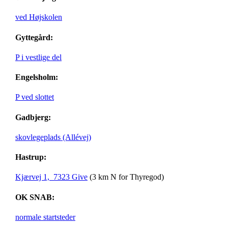
ved Højskolen
Gyttegård:
P i vestlige del
Engelsholm:
P ved slottet
Gadbjerg:
skovlegeplads (Allévej)
Hastrup:
Kjærvej 1, 7323 Give
(3 km N for Thyregod)
OK SNAB:
normale startsteder