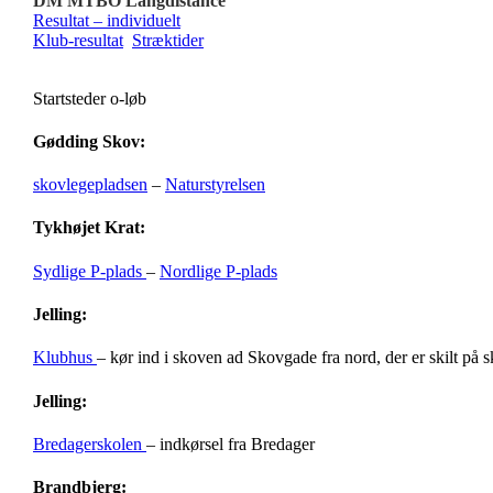
DM MTBO Langdistance
Resultat – individuelt
Klub-resultat
Stræktider
Startsteder o-løb
Gødding Skov:
skovlegepladsen
–
Naturstyrelsen
Tykhøjet Krat:
Sydlige P-plads
–
Nordlige P-plads
Jelling:
Klubhus
– kør ind i skoven ad Skovgade fra nord, der er skilt på 
Jelling:
Bredagerskolen
– indkørsel fra Bredager
Brandbjerg: