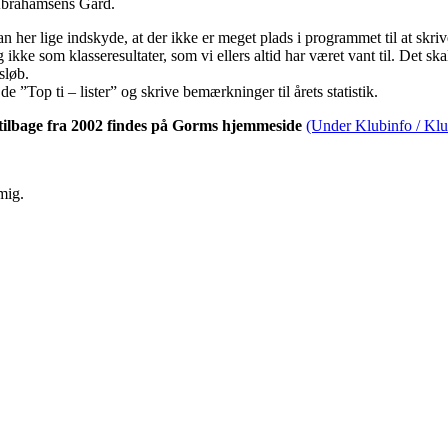
 Abrahamsens Gård.
n her lige indskyde, at der ikke er meget plads i programmet til at skri
g ikke som klasseresultater, som vi ellers altid har været vant til. Det sk
sløb.
de ”Top ti – lister” og skrive bemærkninger til årets statistik.
lt tilbage fra 2002 findes på Gorms hjemmeside
(Under Klubinfo / Klub
mig.