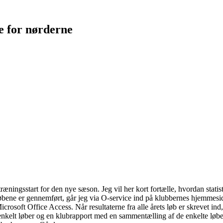
e for nørderne
il træningsstart for den nye sæson. Jeg vil her kort fortælle, hvordan stati
 løbene er gennemført, går jeg via O-service ind på klubbernes hjemmesider
rosoft Office Access. Når resultaterne fra alle årets løb er skrevet ind,
r enkelt løber og en klubrapport med en sammentælling af de enkelte løb