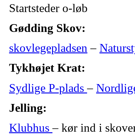
Startsteder o-løb
Gødding Skov:
skovlegepladsen
–
Naturst
Tykhøjet Krat:
Sydlige P-plads
–
Nordlig
Jelling:
Klubhus
– kør ind i skove