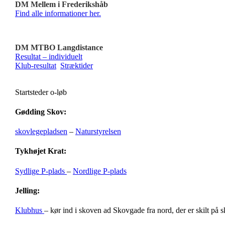
DM Mellem i Frederikshåb
Find alle informationer her.
DM MTBO Langdistance
Resultat – individuelt
Klub-resultat
Stræktider
Startsteder o-løb
Gødding Skov:
skovlegepladsen
–
Naturstyrelsen
Tykhøjet Krat:
Sydlige P-plads
–
Nordlige P-plads
Jelling:
Klubhus
– kør ind i skoven ad Skovgade fra nord, der er skilt på 