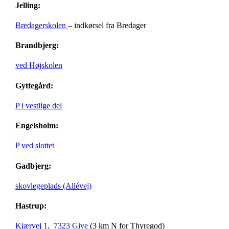
Jelling:
Bredagerskolen
– indkørsel fra Bredager
Brandbjerg:
ved Højskolen
Gyttegård:
P i vestlige del
Engelsholm:
P ved slottet
Gadbjerg:
skovlegeplads (Allévej)
Hastrup:
Kjærvej 1, 7323 Give
(3 km N for Thyregod)