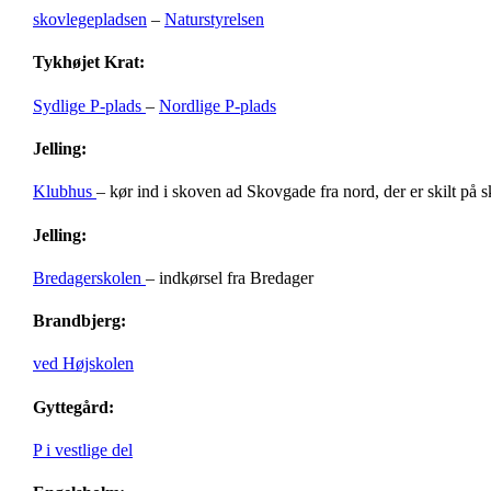
skovlegepladsen
–
Naturstyrelsen
Tykhøjet Krat:
Sydlige P-plads
–
Nordlige P-plads
Jelling:
Klubhus
– kør ind i skoven ad Skovgade fra nord, der er skilt på 
Jelling:
Bredagerskolen
– indkørsel fra Bredager
Brandbjerg:
ved Højskolen
Gyttegård:
P i vestlige del