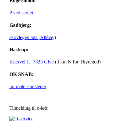
Engelsholm:
P ved slottet
Gadbjerg:
skovlegeplads (Allévej)
Hastrup:
Kjærvej 1, 7323 Give
(3 km N for Thyregod)
OK SNAB:
normale startsteder
Tilmelding til o-løb: