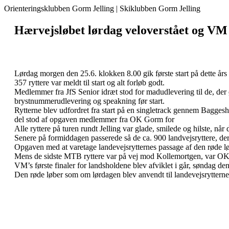
Orienteringsklubben Gorm Jelling | Skiklubben Gorm Jelling
Hærvejsløbet lørdag veloverstået og VM 
Lørdag morgen den 25.6. klokken 8.00 gik første start på dette års
357 ryttere var meldt til start og alt forløb godt.
Medlemmer fra JfS Senior idræt stod for madudlevering til de, de
brystnummerudlevering og speakning før start.
Rytterne blev udfordret fra start på en singletrack gennem Bagge
del stod af opgaven medlemmer fra OK Gorm for
Alle ryttere på turen rundt Jelling var glade, smilede og hilste, nå
Senere på formiddagen passerede så de ca. 900 landvejsryttere, der 
Opgaven med at varetage landevejsrytternes passage af den røde løbe
Mens de sidste MTB ryttere var på vej mod Kollemortgen, var OK 
VM’s første finaler for landsholdene blev afviklet i går, søndag 
Den røde løber som om lørdagen blev anvendt til landevejsrytterne