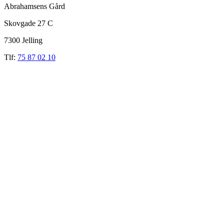
Abrahamsens Gård
Skovgade 27 C
7300 Jelling
Tlf:
75 87 02 10