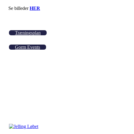
Se billeder
HER
Træningsplan
Gorm Events