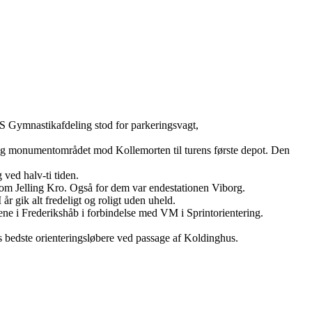
S Gymnastikafdeling stod for parkeringsvagt,
g og monumentområdet mod Kollemorten til turens første depot. Den
 ved halv-ti tiden.
dt om Jelling Kro. Også for dem var endestationen Viborg.
r gik alt fredeligt og roligt uden uheld.
e i Frederikshåb i forbindelse med VM i Sprintorientering.
s bedste orienteringsløbere ved passage af Koldinghus.