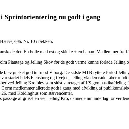
i Sprintorientering nu godt i gang
 Hærvejsløb. Nr. 10 i rækken.
r ønskede det: En bolle med ost og skinke + en banan. Medlemmer fra Jf
sholm Plantage og Jelling Skov før de godt varme kunne forlade Jellin
r de blev ønsket god tur mod Viborg. De sidste MTB ryttere forlod Jelling
var startet i dels Flensborg og i Vejen, Jelling via den røde løber run
r ved Jelling Kro blev som sidst varetaget af JfS gymnastikafdeling. I å
Gorm medlemmer allerede godt i gang med afvikling af publikumsløben
den 26. med Koldinghus som stævencenter.
s passage af grusstien ved Jelling Kro, dannede nu underlag for verden