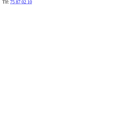
Tlf:
75 87 02 10