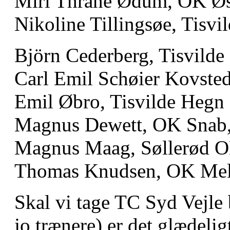
Miri Thrane Ødum, OK Øst
Nikoline Tillingsøe, Tisv
Björn Cederberg, Tisvilde
Carl Emil Schøier Kovsted
Emil Øbro, Tisvilde Hegn
Magnus Dewett, OK Snab,
Magnus Maag, Søllerød O
Thomas Knudsen, OK Melf
Skal vi tage TC Syd Vejle b
jo trænere) er det glædeligt