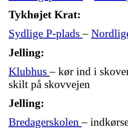
Tykhøjet Krat:
Sydlige P-plads
–
Nordlig
Jelling:
Klubhus
– kør ind i skove
skilt på skovvejen
Jelling:
Bredagerskolen
– indkørse