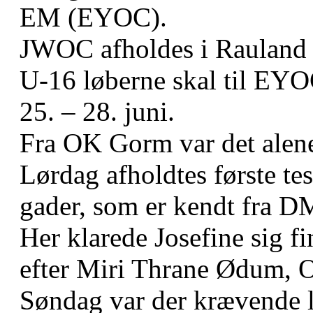
EM (EYOC).
JWOC afholdes i Rauland i 
U-16 løberne skal til EY
25. – 28. juni.
Fra OK Gorm var det alene
Lørdag afholdtes første tes
gader, som er kendt fra DM
Her klarede Josefine sig fi
efter Miri Thrane Ødum, 
Søndag var der krævende la