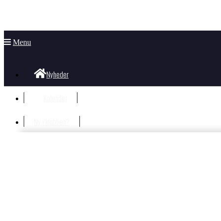
Menu
Nyheder
Kalender
Ny i klubben?
Velkommen i klubben
Information til nye og nysgerrige
Hvad koster det?
Bliv Medlem
Børn og unge