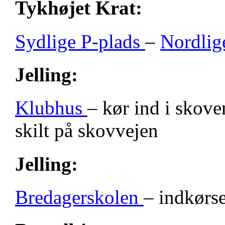
Tykhøjet Krat:
Sydlige P-plads
–
Nordlig
Jelling:
Klubhus
– kør ind i skove
skilt på skovvejen
Jelling:
Bredagerskolen
– indkørse