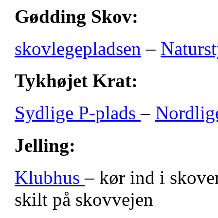
Gødding Skov:
skovlegepladsen
–
Naturst
Tykhøjet Krat:
Sydlige P-plads
–
Nordlig
Jelling:
Klubhus
– kør ind i skove
skilt på skovvejen