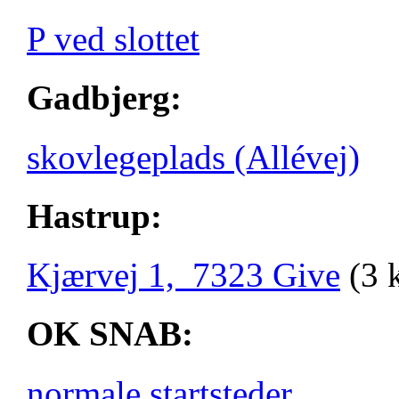
P ved slottet
Gadbjerg:
skovlegeplads (Allévej)
Hastrup:
Kjærvej 1, 7323 Give
(3 
OK SNAB:
normale startsteder