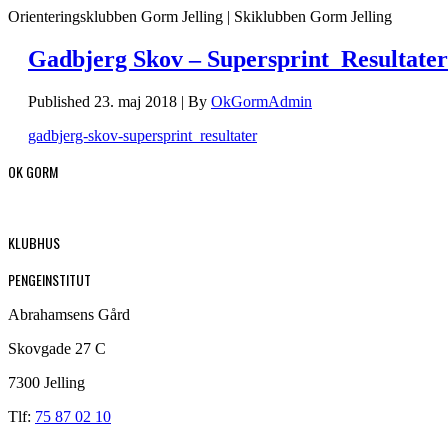
Orienteringsklubben Gorm Jelling | Skiklubben Gorm Jelling
Gadbjerg Skov – Supersprint_Resultater
Published
23. maj 2018
|
By
OkGormAdmin
gadbjerg-skov-supersprint_resultater
OK GORM
KLUBHUS
PENGEINSTITUT
Abrahamsens Gård
Skovgade 27 C
7300 Jelling
Tlf:
75 87 02 10