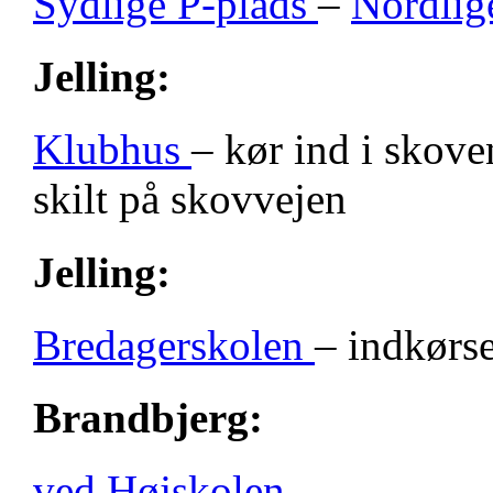
Sydlige P-plads
–
Nordlig
Jelling:
Klubhus
– kør ind i skove
skilt på skovvejen
Jelling:
Bredagerskolen
– indkørse
Brandbjerg:
ved Højskolen