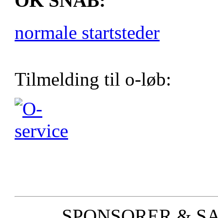
OK SNAB:
normale startsteder
Tilmelding til o-løb:
SPONSORER & S