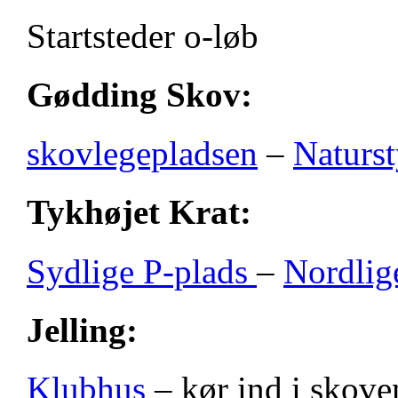
Startsteder o-løb
Gødding Skov:
skovlegepladsen
–
Naturst
Tykhøjet Krat:
Sydlige P-plads
–
Nordlig
Jelling:
Klubhus
– kør ind i skove