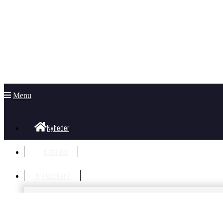
Menu
Nyheder
Kalender
Ny i klubben?
Velkommen i klubben
Information til nye og nysgerrige
Hvad koster det?